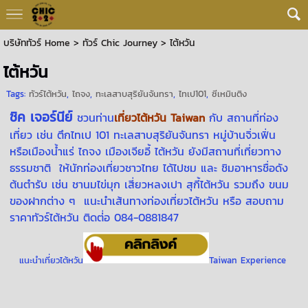
บริษัททัวร์ Home
>
ทัวร์ Chic Journey
>
ไต้หวัน
ไต้หวัน
Tags:
ทัวร์ไต้หวัน
,
ไถจง
,
ทะเลสาบสุริยันจันทรา
,
ไทเป101
,
ซีเหมินติง
ชิค เจอร์นีย์
ชวนท่าน
เที่ยวไต้หวัน Taiwan
กับ สถานที่ท่อง
เที่ยว เช่น ตึกไทเป 101 ทะเลสาบสุริยันจันทรา หมู่บ้านจิ่วเฟิ่น
หรือเมืองน้ำแร่ ไถจง เมืองเจียอี้ ไต้หวัน ยังมีสถานที่เที่ยวทาง
ธรรมชาติ ให้นักท่องเที่ยวชาวไทย ได้ไปชม และ ชิมอาหารชื่อดัง
ต้นตำรับ เช่น ชานมไข่มุก เสี่ยวหลงเปา สุกี้ไต้หวัน รวมถึง ขนม
ของฝากต่าง ๆ แนะนำเส้นทางท่องเที่ยวไต้หวัน หรือ สอบถาม
ราคาทัวร์ไต้หวัน ติดต่่อ 084-0881847
แนะนำเที่ยวไต้หวัน
Taiwan Experience