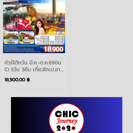
ทัวร์ไต้หวัน มี.ค.-ต.ค.69บิน
CI 5วัน 3คืน เที่ยวไทเป,อา
ลีซาน,เหย๋หลิ่ว,จิ่วเฟิ่น,ล่อง
18,900.00 ฿
เรือสุริยันจันทรา,วัดเหวินหวู่
สงกราต์:TAIWAN