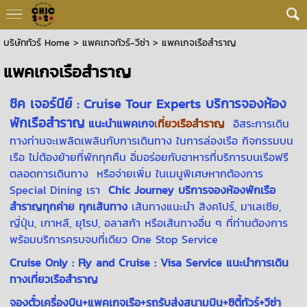
บริษัททัวร์ Home
>
แพคเกจทัวร์-วีซ่า
>
แพคเกจเรือสำราญ
แพคเกจเรือสำราญ
ชิค เจอร์นีย์ : Cruise Tour Experts บริการจองห้อง
พักเรือสำราญ
แนะนำแพคเกจ
เ
ที่ยวเรือสำราญ
อิสระการเดิน
ทางท่านจะเพลิดเพลินกับการเดินทาง ในการล่องเรือ กิจกรรมบน
เรือ ไม่ต้องย้ายที่พักทุกคืน อิ่มอร่อยกับอาหารที่บริการบนเรือฟรี
ตลอดการเดินทาง หรือจ่ายเพิ่ม ในเมนูพิเศษหากต้องการ
Special Dining เรา
Chic Journey
บริการจองห้องพักเรือ
สำราญทุกค่าย ทุกเส้นทาง
เส้นทางแนะนำ สิงคโปร์, มาเลเซีย,
ญี่ปุ่น, เกาหลี, ยุโรป, อลาสก้า หรือเส้นทางอื่น ๆ ที่ท่านต้องการ
พร้อมบริการครบจบที่เดียว One Stop Service
Cruise Only : Fly and Cruise : Visa Service แนะนำการเดิน
ทางเที่ยวเรือสำราญ
จองตั๋วเครื่องบิน+แพคเกจเรือ+รถรับส่งสนามบิน+ซิตี้ทัวร์+วีซ่า