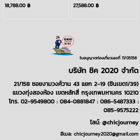
Bellissima เที่ยวญี่ปุ่น
ล่องเรือสำราญ ขึ้นเรือ
18,788.00 ฿
27,588.00 ฿
ไต้หวัน 4 คืน จี่หลง(คีลุง)
เซี่ยงไฮ้ (จีน) เที่ยวญี่ปุ่น
มิยาโกะ นาฮา,โอกินาวา อิชิ
(ซาเซโบะ,ฟุกุโอกะ) เกาหลี
งากิ พฤศจิกายน ธันวาคม
(ปูซาน,เจจู) 5คืน
2569 ปีใหม่ 2570:
:SHANGHAI JAPAN
TAIWAN JAPAN MSC
ASIA CRUISES
CRUISES
ใบอนุญาตท่องเที่ยวเลขที่ 11/05158
บริษั
ท
ชิค 2020
จำกัด
21/158 ซอยงามวงศ์วาน 43 แยก 2-19 (ชินเขต1/39)
แขวงทุ่งสองห้อง เขตหลักสี่ กรุงเทพมหานคร 10210
โทร. 02-9549800 : 084-0881847 : 086-5487333 :
085-9575222
ไลน์: @chicjourney
อีเมล:
chicjourney2020@gmail.com