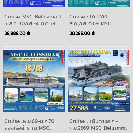
Cruise-MSC Bellisima 1-
Cruise : เดินทาง
5 ส.ค.,30ก.ย.-4 ต.ค.69
ส.ค.,ก.ย.2569 MSC
ล่องเรือสำราญ เที่ยว
Bellissima ล่องเรือ
28,888.00 ฿
20,288.00 ฿
จีน(เซี่ยงไฮ้) , ญี่ปุ่น (โอกิน
สำราญ ขึ้นเรือเซี่ยงไฮ้
าว่า)4 คืน สิงหาคม
(จีน)เที่ยวเกาะเชจู,ปูซาน
กันยายน 2569 : ASIA
(เกาหลี )4 คืน
SHANGHAI CRUISES
SHANGHAI JAPAN MSC
CRUISES
Cruise :พ.ย.69-ม.ค.70
Cruise : เดินทางส.ค.-
ล่องเรือสำราญ MSC
ก.ย.2569 MSC Bellissima