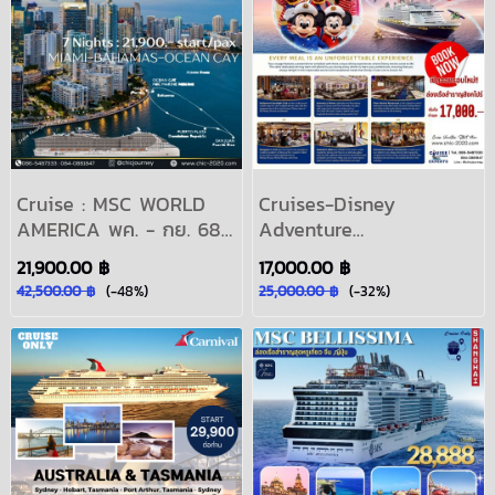
มีนาคม 2569: MSC
MEDITERRANEAN
Cruise : MSC WORLD
Cruises-Disney
AMERICA พค. - กย. 68
Adventure
แพคเกจล่องเรือสำราญ
Singapore2025 ธ.ค.68-
21,900.00 ฿
17,000.00 ฿
เส้นทางแคริบเบียน7คืน
ก.ย.69 ล่องเรือสำราญ
42,500.00 ฿
(-48%)
25,000.00 ฿
(-32%)
2568 : MSC CRUISES
ดิสนีย์ สิงคโปร์ ครั้งแรกใน
CARIBBEAN-MIAMI
เอเชีย:Disney Cruise
Line