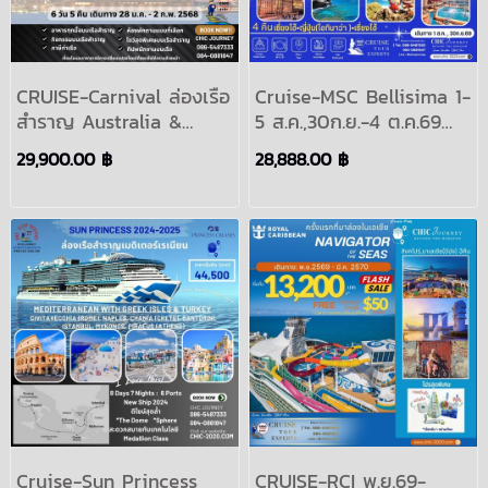
CRUISE-Carnival ล่องเรือ
Cruise-MSC Bellisima 1-
สำราญ Australia &
5 ส.ค.,30ก.ย.-4 ต.ค.69
Tasmania 6 วัน 5 คืน
ล่องเรือสำราญ เที่ยว
29,900.00 ฿
28,888.00 ฿
เดินทาง 28 มกราคม – 2
จีน(เซี่ยงไฮ้) , ญี่ปุ่น (โอกิน
กุมภาพันธ์ 2568
าว่า)4 คืน สิงหาคม
กันยายน 2569 : ASIA
SHANGHAI CRUISES
Cruise-Sun Princess
CRUISE-RCI พ.ย.69-