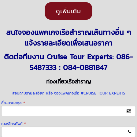
มินาโตะ,เกียวโต,นีงา
เมษายน 2569 เที่ยวเรือ
ดูเพิ่มเติม
ตะ,ฮอกไกโด/ฮาโกดา
สำราญ เอเชีย : ASIA
เตะ)ROYAL CARIBBEAN
SHANGHAI
SHANGHAI
สนใจจองแพคเกจเรือสำราญเส้นทางอื่น ๆ
แจ้งรายละเอียดเพื่อเสนอราคา
ติดต่อทีมงาน
Cruise Tour Experts:
086-
5487333 : 084-0881847
ท่องเที่ยวเรือสำราญ
สอบถามรายละเอียด หรือ จองแพคเกจเรือ #CRUISE TOUR EXPERTS
ชื่อ-นามสกุล
*
เบอร์โทรศัพท์
*