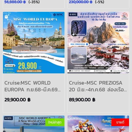
56,888.00 ฿
(-35%)
230,000.00 ฿
(-5%)
-Kirkenes Havila
เยือนมหาสมุทรอาร์กติก
Capella,Havila
สวาลบาร์ด:Expedition
Castor,Havila
Cruise
Polaris,Havila Pollux
2569 : NORTHBOUND
NORTHERN LIGHT
Cruise:MSC WORLD
Cruise-MSC PREZIOSA
EUROPA ก.ย.68-มี.ค.69
20 มิ.ย.-4ก.ค.68 ล่องเรือ
แพคเกจล่องเรือสำราญ
สำราญเที่ยวยุโรปเหนือ
29,900.00 ฿
89,900.00 ฿
เมดิเตอร์เรเนียน 7คืน
เยอรมนี, นอร์เวย์,
สเปน ฝรั่งเศส อิตาลี
นอร์ทเคป,หมู่เกาะสวา
มอลต้า กันยายน ตุลาคม
ลบาร์ด,โลโฟเทน มิถุนายน
พฤศจิกายน ธันวาคม 68
กรกฎาคม 2568 :NORTH
ใหม่ล่าสุด
ขายดี
มกราคม กุมภาพันธ์
EUROPE