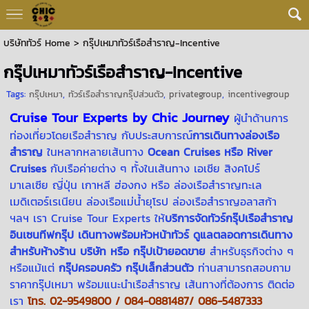
บริษัททัวร์ Home
>
กรุ๊ปเหมาทัวร์เรือสำราญ-Incentive
กรุ๊ปเหมาทัวร์เรือสำราญ-Incentive
Tags:
กรุ๊ปเหมา
,
ทัวร์เรือสำราญกรุ๊ปส่วนตัว
,
privategroup
,
incentivegroup
Cruise Tour Experts by Chic Journey
ผู้นำด้านการ
ท่องเที่ยวโดยเรือสำราญ กับประสบการณ์
การเดินทางล่องเรือ
สำราญ
ในหลากหลายเส้นทาง
Ocean Cruises หรือ River
Cruises
กับเรือค่ายต่าง ๆ ทั้งในเส้นทาง เอเชีย สิงคโปร์
มาเลเซีย ญี่ปุ่น เกาหลี ฮ่องกง หรือ ล่องเรือสำราญทะเล
เมดิเตอร์เรเนียน ล่องเรือแม่น้ำยุโรป ล่องเรือสำราญอลาสก้า
ฯลฯ เรา Cruise Tour Experts ให้
บริการจัดทัวร์กรุ๊ปเรือสำราญ
อินเซนทีฟกรุ๊ป เดินทางพร้อมหัวหน้าทัวร์ ดูแลตลอดการเดินทาง
สำหรับห้างร้าน บริษัท หรือ กรุ๊ปเป้ายอดขาย
สำหรับธุรกิจต่าง ๆ
หรือแม้แต่
กรุ๊ปครอบครัว กรุ๊ปเล็กส่วนตัว
ท่านสามารถสอบถาม
ราคากรุ๊ปเหมา พร้อมแนะนำเรือสำราญ เส้นทางที่ต้องการ ติดต่อ
เรา
โทร. 02-9549800 / 084-0881487/ 086-5487333