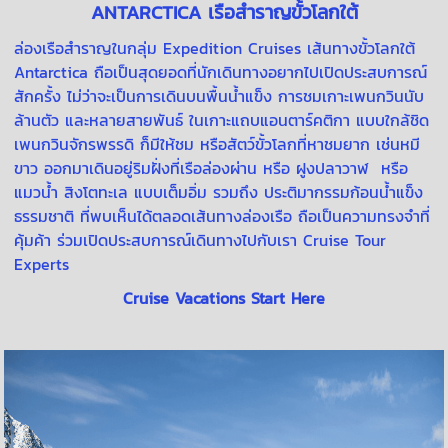
ANTARCTICA เรือสำราญขั้วโลกใต้
ล่องเรือสำราญในกลุ่ม Expedition Cruises เส้นทางขั้วโลกใต้
Antarctica ถือเป็นสุดยอดที่นักเดินทางอยากไปเปิดประสบการณ์
สักครั้ง ไม่ว่าจะเป็นการเดินบนพื้นน้ำแข็ง การชมเกาะเพนกวินนับ
ล้านตัว และหลายสายพันธ์ ในเกาะแถบแอนตาร์คติกา แบบใกล้ชิด
เพนกวินจักรพรรดิ ก็มีให้ชม หรือสัตว์ขั้วโลกที่หาชมยาก เช่นหมี
ขาว ออกมาเดินอยู่ริมฝั่งที่เรือล่องผ่าน หรือ ฝูงปลาวาฬ หรือ
แมวน้ำ สิงโตทะเล แบบเต็มอิ่ม รวมถึง ประติมากรรมก้อนน้ำแข็ง
ธรรมชาติ ที่พบเห็นได้ตลอดเส้นทางล่องเรือ ถือเป็นความทรงจำที่
คุ้มค้า ร่วมเปิดประสบการณ์เดินทางไปกับเรา Cruise Tour
Experts
Cruise Vacations Start Here