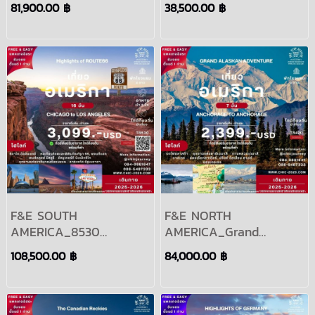
81,900.00 ฿
38,500.00 ฿
2025
F&E SOUTH
F&E NORTH
AMERICA_8530
AMERICA_Grand
Highlights of Route 66
Alaskan Adventure
108,500.00 ฿
84,000.00 ฿
Chicago to Los Angeles
7Days Period 2024-
16Days Period 2024-
2025
2025