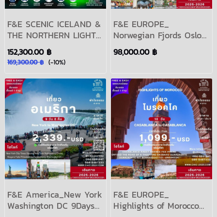
F&E SCENIC ICELAND &
F&E EUROPE_
THE NORTHERN LIGHTS
Norwegian Fjords Oslo
7วัน 6คืน เดินทาง
to Oslo 11Days Period
152,300.00 ฿
98,000.00 ฿
ธันวาคม 2567 - มีนาคม
2024-2025
169,300.00 ฿
(-10%)
2568
F&E America_New York
F&E EUROPE_
Washington DC 9Days
Highlights of Morocco
Period 2025-2026
10Days Period 2024-