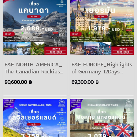
F&E NORTH AMERICA_
F&E EUROPE_Highlights
The Canadian Rockies
of Germany 12Days
Vancouver to
Period 2024-2025
90,600.00 ฿
69,300.00 ฿
Vancouver 13Days
Period 2024-2025