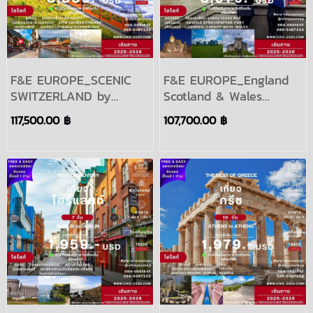
F&E EUROPE_SCENIC
F&E EUROPE_England
SWITZERLAND by
Scotland & Wales
TRAIN 9Days Period
London to London
117,500.00 ฿
107,700.00 ฿
2024-2025
13Days Period 2024-
2025