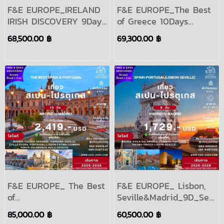
F&E EUROPE_IRELAND
F&E EUROPE_The Best
IRISH DISCOVERY 9Days
of Greece 10Days
Period 2004-2005
Period 2025
68,500.00 ฿
69,300.00 ฿
F&E EUROPE_ The Best
F&E EUROPE_ Lisbon,
of
Seville&Madrid_9D_Sep-
Spain&Portugal_13Days_2024-
Oct 2024
85,000.00 ฿
60,500.00 ฿
2025