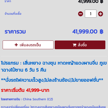
41,999.00 ฿
ราคา
จำนวนที่จะซื้อ
ราคารวม
41,999.00 ฿
เพิ่มลงรถเข็น
สั่งซื้อ
โปรแกรม : เสิ่นหยาง ฉางชุน หาดหญ้าแดงผานจิ่น ภูเข
าฉางไป๋ซาน 6 วัน 5 คืน
**นั่งรถไฟความเร็วสูง,ไม่ลงร้านช้อป,ไม่ขายออฟชั่น**
ราคา:เริ่มต้น 41,999-บาท
โดยสายการบิน :
China Southern (CZ)
กวางเจา(เปลี่ยนเครื่อง )•กวางเจา•เสิ่นหยาง•เมืองผานจิ่น•หาดหญ้าแดง•เมืองเสิ่นหย