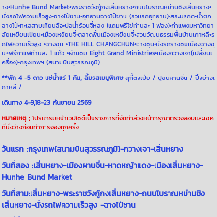
าง•Hunhe Bund Market•พระราชวังกู้กงเสิ่นหยาง•ถนนโบราณหม่านชิงเสิ่นหยาง•
นั่งรถไฟความเร็วสูง•ฉางไป๋ซาน•อุทยานฉางไป๋ซาน (รวมรถอุทยาน)•สระมรกต•น้ำตก
ฉางไป๋•ทะเลสาบเทียนฉือ•บ่อน้ำร้อนจี้หลง (แถมฟรีไข่ท่านละ 1 ฟอง)•กำแพงมหาวิทยา
ลัยเหยียนเปียน•เมืองเหยียนจี๋•ตลาดพื้นเมืองเหยียนจี๋•สวนวัฒนธรรมพื้นบ้านเกาหลี•ร
ถไฟความเร็วสูง •ฉางชุน •THE HILL CHANGCHUN•ฉางชุน•นั่งรถรางชมเมืองฉางชุ
น+ฟรีกาแฟท่านละ 1 แก้ว •ผ่านชม Eight Grand Ministries•เมืองกวางเจา(เปลี่ยนเ
ครื่อง)•กรุงเทพฯ (สนามบินสุวรรณภูมิ)
**พัก 4 -5 ดาว แช่น้ำแร่ 1 คืน, ลิ้มรสเมนูพิเศษ
สุกี้ตงเป่ย / ปูขนผานจิ่น / ปิ้งย่างเ
กาหลี /
เดินทาง 4-9,18-23 กันยายน 2569
หมายเหตุ ;
โปรแกรมหน้าเวปไซด์เป็นรายการที่จัดทำล่วงหน้ากรุณาตรวจสอบและเชค
ที่นั่งว่างก่อนทำการจองทุกครั้ง
วันแรก :กรุงเทพ(สนามบินสุวรรณภูมิ)-กวางเจา-เสิ่นหยาง
วันที่สอง :เสิ่นหยาง-เมืองผานจิ่น-หาดหญ้าแดง-เมืองเสิ่นหยาง-
Hunhe Bund Market
วันที่สาม:เสิ่นหยาง-พระราชวังกู้กงเสิ่นหยาง-ถนนโบราณหม่านชิง
เสิ่นหยาง-นั่งรถไฟความเร็วสูง -ฉางไป๋ซาน