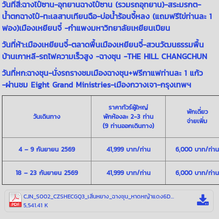
วันที่สี่:ฉางไป๋ซาน-อุทยานฉางไป๋ซาน (รวมรถอุทยาน)-สระมรกต-
น้ำตกฉางไป๋-ทะเลสาบเทียนฉือ-บ่อน้ำร้อนจี้หลง (แถมฟรีไข่ท่านละ 1
ฟอง)เมืองเหยียนจี๋ -กำแพงมหาวิทยาลัยเหยียนเปียน
วันที่ห้า:เมืองเหยียนจี๋-ตลาดพื้นเมืองเหยียนจี๋-สวนวัฒนธรรมพื้น
บ้านเกาหลี-รถไฟความเร็วสูง -ฉางชุน -THE HILL CHANGCHUN
วันที่หก:ฉางชุน-นั่งรถรางชมเมืองฉางชุน+ฟรีกาแฟท่านละ 1 แก้ว
-ผ่านชม Eight Grand Ministries-เมืองกวางเจา-กรุงเทพฯ
ราคาทัวร์ผู้ใหญ่
พักเดี่ยว
วันเดินทาง
พักห้องละ 2-3 ท่าน
จ่ายเพิ่ม
(
9 ท่านออกเดินทาง)
4 – 9 กันยายน
2569
4
1,999 บาท/ท่าน
6
,000 บาท
/ท่าน
18 – 23 กันยายน 2569
4
1,999 บาท/ท่าน
6
,000 บาท
/ท่าน
CJN_S002_CZSHECGQ3_เสิ่นหยาง_ฉางชุน_หาดหญ้าแดง6D5N_SEP26.pdf
5,541.41 K