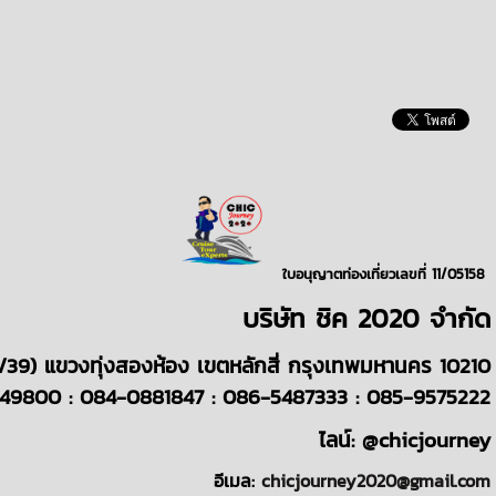
ใบอนุญาตท่องเที่ยวเลขที่ 11/05158
บริษั
ท
ชิค 2020
จำกัด
/39) แขวงทุ่งสองห้อง เขตหลักสี่ กรุงเทพมหานคร 10210
549800 : 084-0881847 : 086-5487333 : 085-9575222
ไลน์: @chicjourney
อีเมล:
chicjourney2020@gmail.com