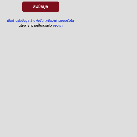
ส่งข้อมูล
เมื่อท่านส่งข้อมูลผ่านฟอร์ม จะถือว่าท่านยอมรับใน
นโยบายความเป็นส่วนตัว
ของเรา