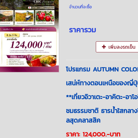
จำนวนที่จะซื้อ
ราคารวม
เพิ่มลงรถเข็น
โปรแกรม AUTUMN COLO
เสน่ห์ทางตอนเหนือของญี่ป
**เที่ยวอิวาเตะ-อาคิตะ-อาโอ
ชมธรรมชาติ ธารน้ำใสกลางใบไ
ลสุดคลาสสิค
ราคา: 124,000.-บาท