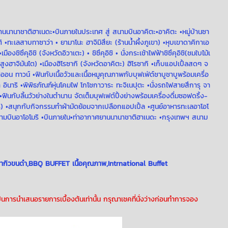
นนานาชาติฮาเนดะ•บินภายในประเทศ สู่ สนามบินอาคิตะ•อาคิตะ •หมู่บ้านซา
ิ •ทะเลสาบทาซาว่า • ยามาโนะ ฮาจิมิสึยะ (ร้านน้ำผึ้งภูเขา) •หุบเขาดาคิกาเอ
องชิซึคุอิชิ (จังหวัดอิวาเตะ) • ชิซึคุอิชิ • นั่งกระเช้าไฟฟ้าชิซึคุอิชิ(ชมใบไม้เ
าบสูงฮาจิมันไต) •เมืองฮิโรซากิ (จังหวัดอาคิตะ) ฮิโรซากิ •เก็บแอปเปิ้ลสดๆ จ
ออน ทาวน์ •ฟินกับเนื้อวัวและเนื้อหมูคุณภาพกับบุฟเฟ่ต์ชาบูชาบูพร้อมเครื่อ
า อินาริ •พิพิธภัณฑ์หุ่นโคมไฟ โกโชกาวาระ ทะจิเนปุตะ •นั่งรถไฟสายสึการุ จา
ินกับลิ้นวัวย่างในตำนาน จัดเต็มบุฟเฟต์ปิ้งย่างพร้อมเครื่องดื่มซอฟดริ้ง-
มริ) •สนุกกับกิจกรรมทำผ้ามัดย้อมจากเปลือกแอปเปิ้ล •ศูนย์อาหารทะเลอาโอโ
•สนามบินอาโอโมริ •บินภายใน•ท่าอากาศยานนานาชาติฮาเนดะ •กรุงเทพฯ สนาม
าบูวากิวขนดำ,BBQ BUFFET เนื้อคุณภาพ,Intrnational Buffet
ป็นการนำเสนอรายการเบื้องต้นเท่านั้น กรุณาเชคที่นั่งว่างก่อนทำการจอง