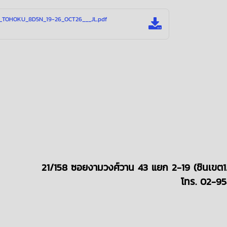
TOHOKU_8D5N_19-26_OCT26___JL.pdf
21/158 ซอยงามวงศ์วาน 43 แยก 2-19 (ชินเขต1
โทร. 02-9