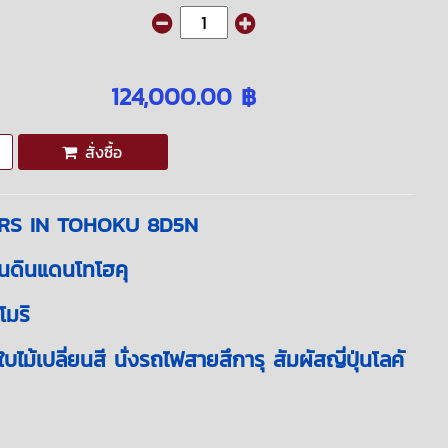
124,000.00 ฿
สั่งซื้อ
RS IN TOHOKU 8D5N
ุ่นดินแดนโทโฮคุ
โมริ
ม้เปลี่ยนสี นั่งรถไฟสายสึการุ สัมผัสญี่ปุ่นโลคั