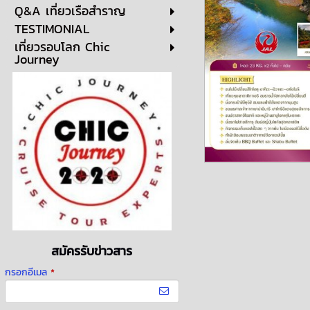
Q&A เที่ยวเรือสำราญ
TESTIMONIAL
เที่ยวรอบโลก Chic
Journey
สมัครรับข่าวสาร
กรอกอีเมล
*