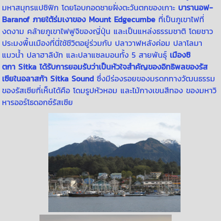
มหาสมุทรแปซิฟิก โดยโอบกอดชายฝั่งตะวันตกของเกาะ
บารานอฟ-
Baranof ภายใต้ร่มเงาของ Mount Edgecumbe
ที่เป็นภูเขาไฟที่
งดงาม คล้ายภูเขาไฟฟูจิของญี่ปุ่น และเป็นแหล่งธรรมชาติ
โดย
ชาว
ประมงพื้นเมืองที่นี่ใช้ชีวิตอยู่ร่วมกับ ปลาวาฬหลังค่อม ปลาโลมา
แมวน้ำ ปลาฮาลิบัท และปลาแซลมอนทั้ง
5
สายพันธุ์
เมืองซิ
ตกา Sitka ได้รับการยอมรับว่าเป็นหัวใจสำคัญของอิทธิพลของรัส
เซียในอลาสก้า Sitka Sound
ซึ่งมีร่องรอยของมรดกทางวัฒนธรร
ม
ของรัสเซียที่เห็นได้คือ โดมรูปหัวหอม และไม้กางเขนสีทอง ของมหาวิ
หารออร์โธดอกซ์รัสเซีย