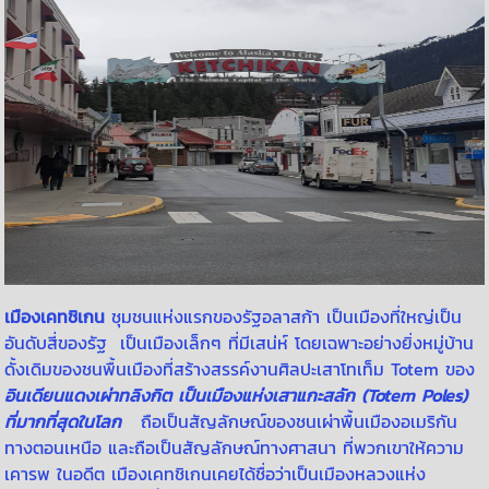
เมืองเคทชิเกน
ชุมชนแห่งแรกของรัฐอลาสก้า เป็นเมืองที่ใหญ่เป็น
อันดับสี่ของรัฐ เป็นเมืองเล็กๆ ที่มีเสน่ห์ โดยเฉพาะอย่างยิ่งหมู่บ้าน
ดั้งเดิมของชนพื้นเมืองที่สร้างสรรค์งานศิลปะเสาโทเท็ม Totem ของ
อินเดียนแดงเผ่าทลิงกิต เป็นเมืองแห่งเสาแกะสลัก (Totem Poles)
ที่มากที่สุดในโลก
ถือเป็นสัญลักษณ์ของชนเผ่าพื้นเมืองอเมริกัน
ทางตอนเหนือ และถือเป็นสัญลักษณ์ทางศาสนา ที่พวกเขาให้ความ
เคารพ ในอดีต เมืองเคทชิเกนเคยได้ชื่อว่าเป็นเมืองหลวงแห่ง