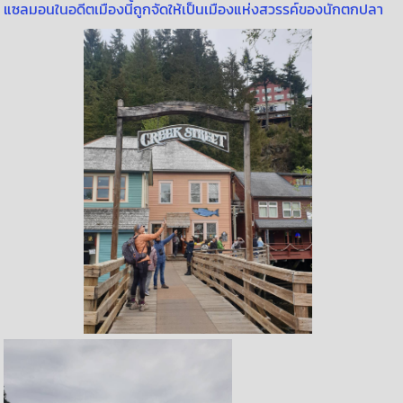
แซลมอนในอดีตเมืองนี้ถูกจัดให้เป็นเมืองแห่งสวรรค์ของนักตกปลา