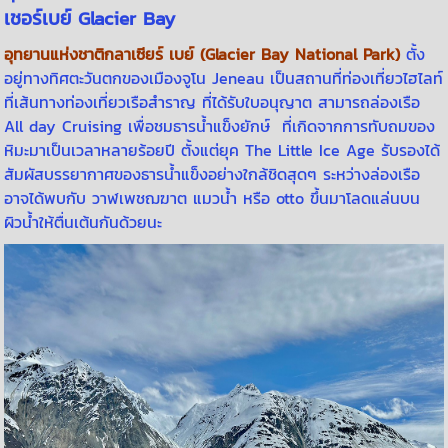
เชอร์เบย์ Glacier Bay
อุทยานแห่งชาติกลาเซียร์ เบย์ (Glacier Bay National Park)
ตั้ง
อยู่ทางทิศตะวันตกของเมืองจูโน Jeneau เป็นสถานที่ท่องเที่ยวไฮไลท์
ที่เส้นทางท่องเที่ยวเรือสำราญ ที่ได้รับใบอนุญาต สามารถล่องเรือ
All day Cruising เพื่อชมธารน้ำแข็งยักษ์ ที่เกิดจากการทับถมของ
หิมะมาเป็นเวลาหลายร้อยปี ตั้งแต่ยุค The Little Ice Age รับรองได้
สัมผัสบรรยากาศของธารน้ำแข็งอย่างใกล้ชิดสุดๆ ระหว่างล่องเรือ
อาจได้พบกับ วาฬเพชฌฆาต แมวน้ำ หรือ otto ขึ้นมาโลดแล่นบน
ผิวน้ำให้ตื่นเต้นกันด้วยนะ