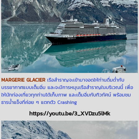
MARGERIE GLACIER
เรือสำราญจะเข้ามาจอดให้ท่านดื่มด่ำกับ
บรรยากาศแบบเต็มอิ่ม และจะมีการหมุนเรือสำราญในบริเวณนี้ เพื่อ
ให้นักท่องเที่ยวทุกท่านได้เก็บภาพ และเต็มอิ่มกับทิวทัศน์ พร้อมชม
ธารน้ำแข็งที่ค่อย ๆ แตกตัว Crashing
https://youtu.be/3_XVDzu5lMk