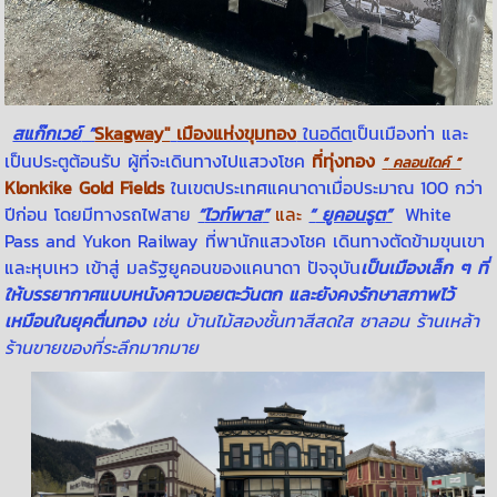
สแก๊กเวย์
”
Skagway"
เมืองแห่งขุมทอง
ในอดีต
เป็นเมืองท่า และ
เป็นประตูต้อนรับ ผู้ที่จะเดินทางไปแสวงโชค
ที่ทุ่งทอง
“
คลอนไดค์
”
Klonkike Gold Fields
ในเขตประเทศแคนาดาเมื่อประมาณ
100 กว่า
ปีก่อน โดยมีทางรถไฟสาย
“
ไวท์พาส
”
และ
“
ยูคอนรูต
”
White
Pass and Yukon Railway
ที่พานักแสวงโชค เดินทางตัดข้ามขุนเขา
และหุบเหว เข้าสู่ มลรัฐยูคอนของแคนาดา ปัจจุบัน
เป็นเมืองเล็ก ๆ ที่
ให้บรรยากาศแบบหนังคาวบอยตะวันตก และยังคงรักษาสภาพไว้
เหมือนในยุคตื่นทอง
เช่น บ้านไม้สองชั้นทาสีสดใส ซาลอน ร้านเหล้า
ร้านขายของที่ระลึกมากมาย