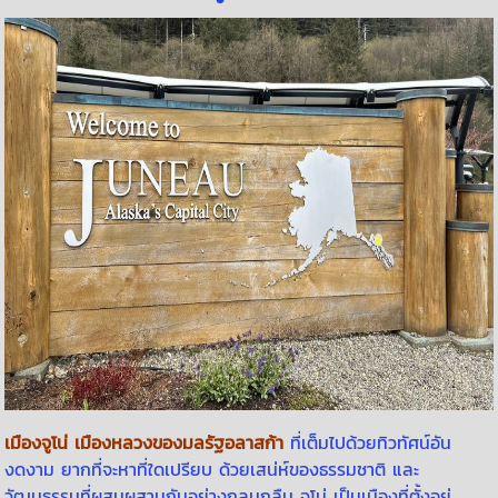
เมืองจูโน่
เมืองหลวงของมลรัฐอลาสก้า
ที่เต็มไปด้วยทิวทัศน์อัน
งดงาม ยากที่จะหาที่ใดเปรียบ ด้วยเสน่ห์ของธรรมชาติ และ
วัฒนธรรมที่ผสมผสานกันอย่างกลมกลืน จูโน่ เป็นเมืองที่ตั้งอยู่