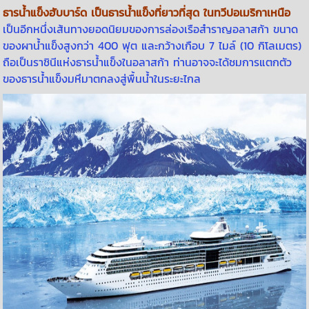
ธารน้ำแข็งฮับบาร์ด เป็นธารน้ำแข็งที่ยาวที่สุด ในทวีปอเมริกาเหนือ
เป็นอีกหนึ่งเส้นทางยอดนิยมของการล่องเรือสำราญอลาสก้า ขนาด
ของผาน้ำแข็งสูงกว่า 400 ฟุต และกว้างเกือบ 7 ไมล์ (10 กิโลเมตร)
ถือเป็นราชินีแห่งธารน้ำแข็งในอลาสก้า ท่านอาจจะได้ชมการแตกตัว
ของธารน้ำแข็งมหึมาตกลงสู่พื้นน้ำในระยะไกล