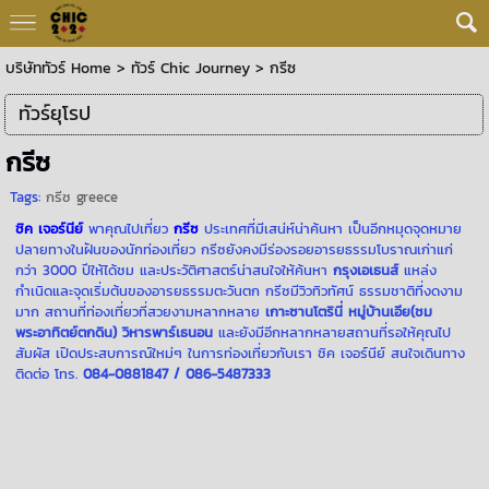
บริษัททัวร์ Home
>
ทัวร์ Chic Journey
>
กรีซ
ทัวร์ยุโรป
กรีซ
Tags:
กรีซ greece
ชิค เจอร์นีย์
พาคุณไปเที่ยว
กรีซ
ประเทศที่มีเสน่ห์น่าค้นหา เป็นอีกหมุดจุดหมาย
ปลายทางในฝันของนักท่องเที่ยว กรีซยังคงมีร่องรอยอารยธรรมโบราณเก่าแก่
กว่า 3000 ปีให้ได้ชม และประวัติศาสตร์น่าสนใจให้ค้นหา
กรุงเอเธนส์
แหล่ง
กำเนิดและจุดเริ่มต้นของอารยธรรมตะวันตก กรีซมีวิวทิวทัศน์ ธรรมชาติที่งดงาม
มาก สถานที่ท่องเที่ยวที่สวยงามหลากหลาย
เกาะซานโตรินี่ หมู่บ้านเอีย(ชม
พระอาทิตย์ตกดิน) วิหารพาร์เธนอน
และยังมีอีกหลากหลายสถานที่รอให้คุณไป
สัมผัส เปิดประสบการณ์ใหม่ๆ ในการท่องเที่ยวกับเรา ชิค เจอร์นีย์ สนใจเดินทาง
ติดต่อ โทร.
084-0881847
/ 086-5487333